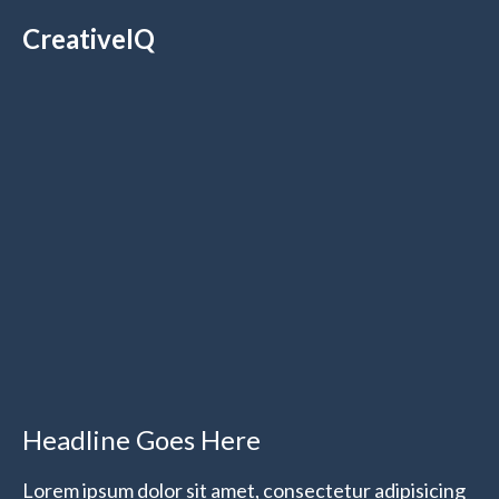
Skip
CreativeIQ
to
content
Headline Goes Here
Lorem ipsum dolor sit amet, consectetur adipisicing